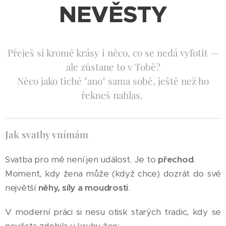
NEVĚSTY
Přeješ si kromě krásy i něco, co se nedá vyfotit —
ale zůstane to v Tobě?
Něco jako tiché "ano" sama sobě, ještě než ho
řekneš nahlas.
Jak svatby vnímám
Svatba pro mě není jen událost. Je to
přechod
.
Moment, kdy žena může (když chce) dozrát do své
největší
něhy, síly a moudrosti
.
V moderní práci si nesu otisk starých tradic, kdy se