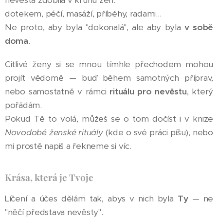
nevěsta zdobila v kruhu žen:
dotekem, péčí, masáží, příběhy, radami…
Ne proto, aby byla "dokonalá", ale aby byla
v sobě
doma
.
Citlivé ženy si se mnou tímhle přechodem mohou
projít vědomě — buď během samotných příprav,
nebo samostatně v rámci
rituálu pro nevěstu
, který
pořádám.
Pokud Tě to volá, můžeš se o tom dočíst i v knize
Novodobé ženské rituály
(kde o své práci píšu), nebo
mi prostě napiš a řekneme si víc.
Krása, která je Tvoje
Líčení a účes dělám tak, abys v nich byla
T
y
— ne
"něčí představa nevěsty".