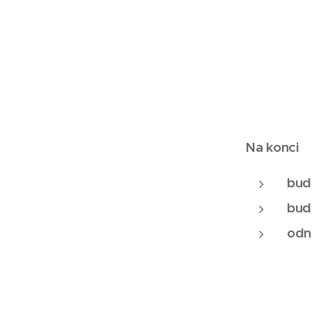
Na konci
bude
bude
odn