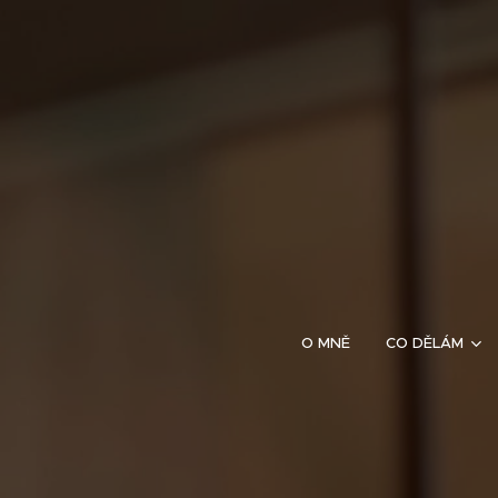
O MNĚ
CO DĚLÁM