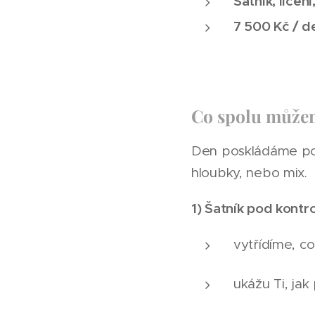
Šatník, líčen
7 500 Kč / d
Co spolu můžem
Den poskládáme pod
hloubky, nebo mix.
1) Šatník pod kontr
vytřídíme, co
ukážu Ti, jak