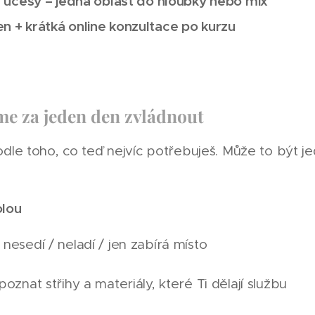
í, účesy – jedna oblast do hloubky nebo mix
en + krátká online konzultace po kurzu
e za jeden den zvládnout
le toho, co teď nejvíc potřebuješ. Může to být je
olou
 nesedí / neladí / jen zabírá místo
 poznat střihy a materiály, které Ti dělají službu