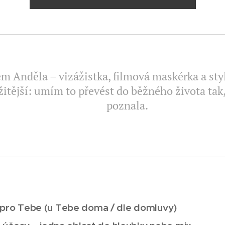
em Anděla – vizážistka, filmová maskérka a styl
žitější: umím to převést do běžného života tak,
poznala.
 pro Tebe (u Tebe doma / dle domluvy)