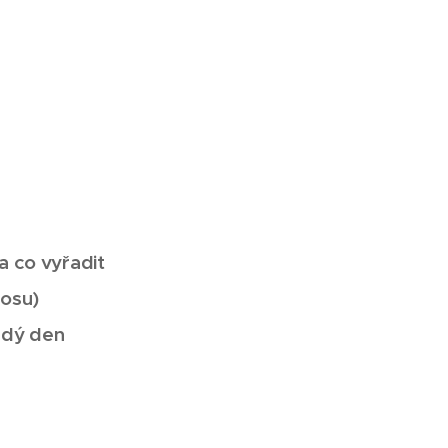
 a co vyřadit
aosu)
aždý den