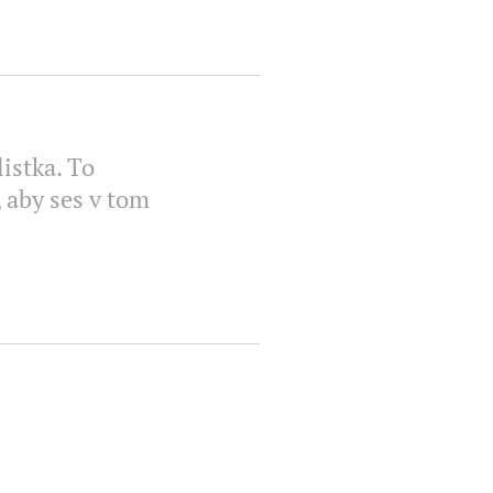
istka. To
 aby ses v tom