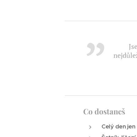
Js
nejdůle
Co dostaneš
Celý den jen