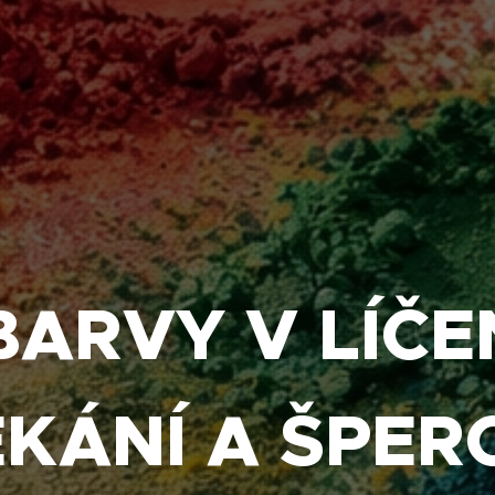
 BARVY V LÍČEN
KÁNÍ A ŠPERC