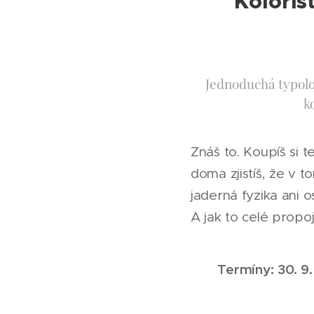
Koloris
Jednoduchá typolog
k
Znáš to. Koupíš si 
doma zjistíš, že v 
jaderná fyzika ani 
A jak to celé propoji
Termíny:
30. 9.