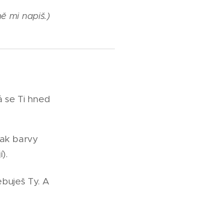
ně mi napiš.)
á se Ti hned
jak barvy
).
ebuješ Ty. A