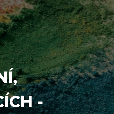
Í,
ÍCH -