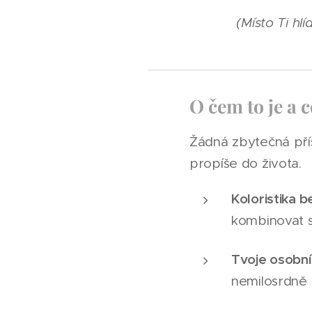
(Místo Ti hl
O čem to je a c
Žádná zbytečná přísn
propíše do života.
Koloristika b
kombinovat s
Tvoje osobní
nemilosrdně 