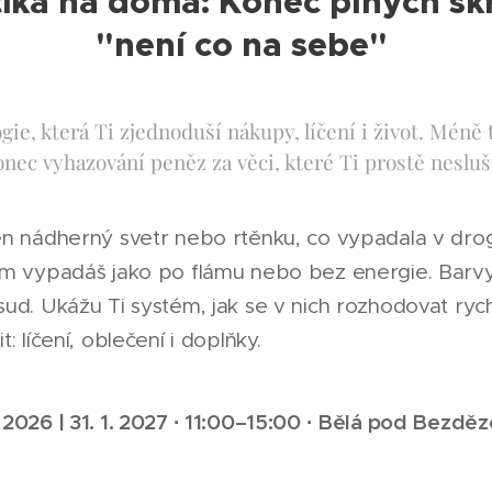
tika na doma: Konec plných skř
"není co na sebe"
ie, která Ti zjednoduší nákupy, líčení i život. Méně tá
onec vyhazování peněz za věci, které Ti prostě nesluš
ten nádherný svetr nebo rtěnku, co vypadala v drog
tom vypadáš jako po flámu nebo bez energie. Barv
osud. Ukážu Ti systém, jak se v nich rozhodovat ryc
t: líčení, oblečení i doplňky.
 2026 | 31. 1. 2027
· 11:00–15:00 · Bělá pod Bezděz