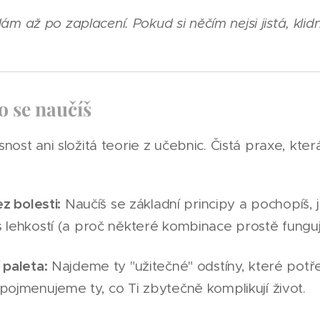
ídám až po zaplacení. Pokud si něčím nejsi jistá, klid
o se naučíš
ost ani složitá teorie z učebnic. Čistá praxe, kter
ez bolesti:
Naučíš se základní principy a pochopíš, 
 lehkostí (a proč některé kombinace prostě fungují
 paleta:
Najdeme ty "užitečné" odstíny, které potř
pojmenujeme ty, co Ti zbytečně komplikují život.