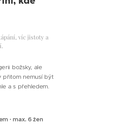
íní, kde
pání, víc jistoty a
í.
erii božsky, ale
y přitom nemusí být
hle a s přehledem.
em · max. 6 žen