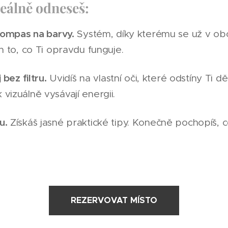
reálně odneseš:
 kompas na barvy.
Systém, díky kterému se už v ob
n to, co Ti opravdu funguje.
 bez filtru.
Uvidíš na vlastní oči, které odstíny Ti děl
vizuálně vysávají energii.
u.
Získáš jasné praktické tipy. Konečně pochopíš, c
REZERVOVAT MÍSTO