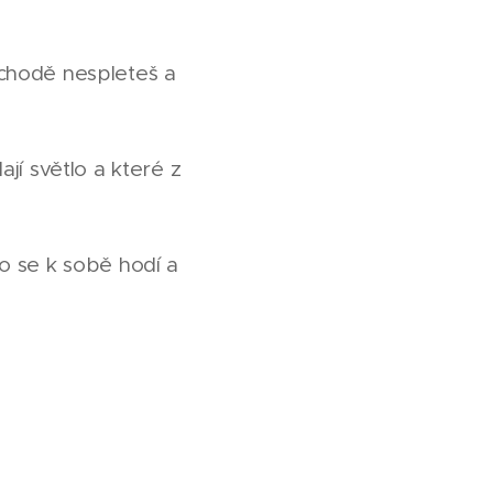
chodě nespleteš a
ají světlo a které z
o se k sobě hodí a