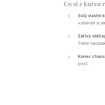
Co si z kurzu 
Svůj vlastní
vybereš si je
Zářivý obličej
Tebe naopak 
Konec chaos
proč.