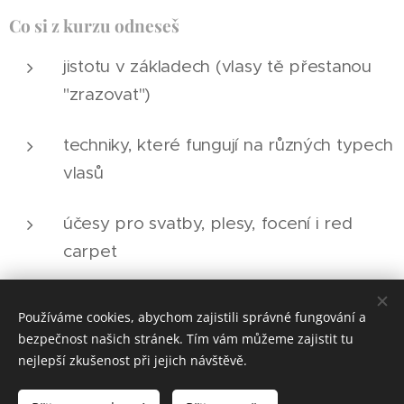
Co si z kurzu odneseš
jistotu v základech (vlasy tě přestanou
"zrazovat")
techniky, které fungují na různých typech
vlasů
účesy pro svatby, plesy, focení i red
carpet
rychlost + čistotu + výdrž (tanec, vedro,
Používáme cookies, abychom zajistili správné fungování a
emoce)
bezpečnost našich stránek. Tím vám můžeme zajistit tu
nejlepší zkušenost při jejich návštěvě.
hotové portfolio + certifikát + skripta