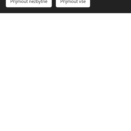
Přijmout nezbytné
Přijmout vše
Jak studium probíhá
9 živých setkání
(teorie + hodně praxe)
2 náhradní termíny
pro případ absence
max. 6 účastnic
= hodně individuální
práce
termíny domluvíme společně v půlce
září
start: konec září