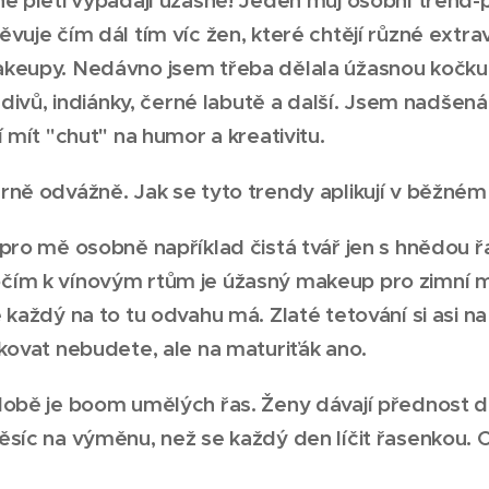
vuje čím dál tím víc žen, které chtějí různé extra
keupy. Nedávno jsem třeba dělala úžasnou kočku 
i divů, indiánky, černé labutě a další. Jsem nadšená
í mít "chuť" na humor a kreativitu.
ně odvážně. Jak se tyto trendy aplikují v běžném
pro mě osobně například čistá tvář jen s hnědou 
ím k vínovým rtům je úžasný makeup pro zimní m
 každý na to tu odvahu má. Zlaté tetování si asi n
kovat nebudete, ale na maturiťák ano.
obě je boom umělých řas. Ženy dávají přednost doj
síc na výměnu, než se každý den líčit řasenkou. C