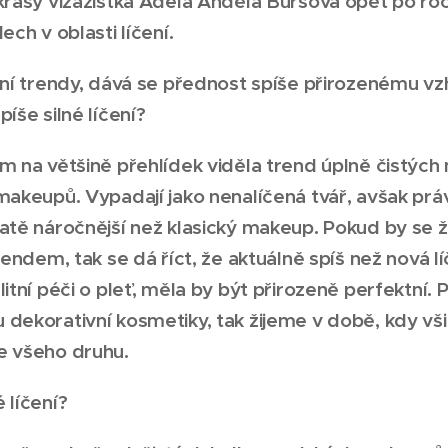
 krásy vizážistka Adéla Anděla Bursová opět po ro
ech v oblasti líčení.
rní trendy, dává se přednost spíše přirozenému v
píše silné líčení?
m na většině přehlídek viděla trend úplně čistýc
makeupů. Vypadají jako nenalíčená tvář, avšak prá
atě náročnější než klasický makeup. Pokud by se 
rendem, tak se dá říct, že aktuálně spíš než nová lí
litní péči o pleť, měla by být přirozeně perfektní.
dekorativní kosmetiky, tak žijeme v době, kdy všic
e všeho druhu.
 líčení?