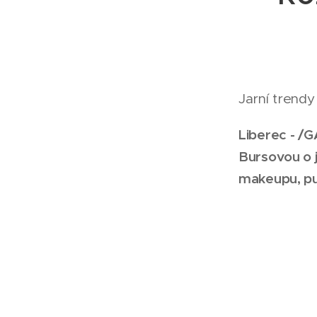
Jarní trendy
Liberec - /
Bursovou o j
makeupu, pud