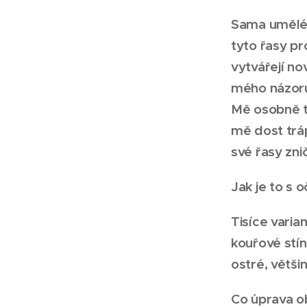
Sama umělé p
tyto řasy pr
vytvářejí no
mého názoru,
Mě osobně t
mě dost tráp
své řasy znič
Jak je to s o
Tisíce varia
kouřové stí
ostré, větši
Co úprava ob