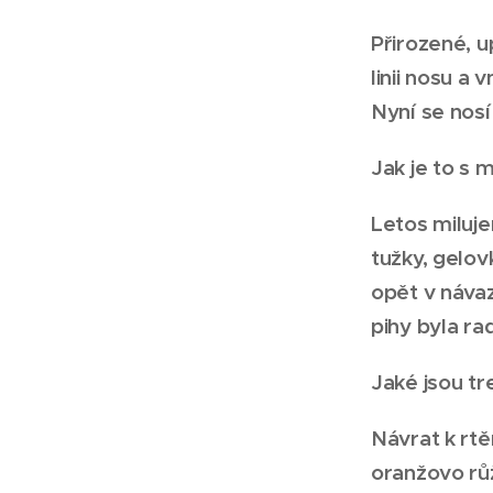
Přirozené, u
linii nosu a
Nyní se nosí 
Jak je to s
Letos miluje
tužky, gelov
opět v náva
pihy byla ra
Jaké jsou tr
Návrat k rt
oranžovo růž