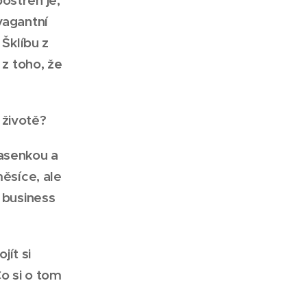
vagantní
Šklíbu z
 z toho, že
 životě?
řasenkou a
ěsíce, ale
a business
ít si
o si o tom