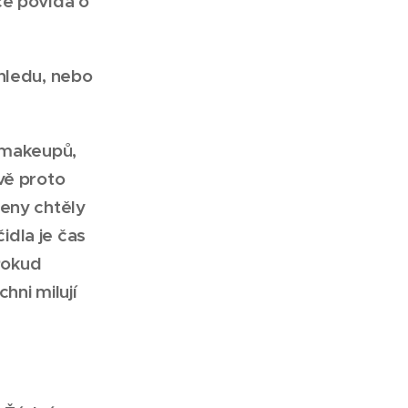
ce povídá o
zhledu, nebo
h makeupů,
vě proto
ženy chtěly
čidla je čas
 Pokud
hni milují