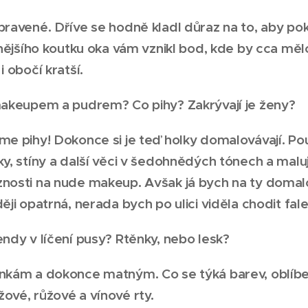
pravené. Dříve se hodně kladl důraz na to, aby po
 vnějšího koutku oka vám vznikl bod, kde by cca měl
i obočí kratší.
 makeupem a pudrem? Co pihy? Zakrývají je ženy?
me pihy! Dokonce si je teď holky domalovávají. Pou
ky, stíny a další věci v šedohnědých tónech a malují
znosti na nude makeup. Avšak já bych na ty doma
ději opatrná, nerada bych po ulici viděla chodit fal
endy v líčení pusy? Rtěnky, nebo lesk?
ěnkám a dokonce matným. Co se týká barev, oblíbe
ové, růžové a vínové rty.