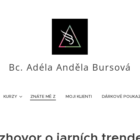
Bc. Adéla Anděla Bursová
KURZY
ZNÁTE MĚ Z
MOJI KLIENTI
DÁRKOVÉ POUKA
zhovor o jarních trend