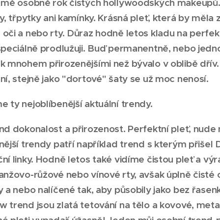
o mě osobně rok čistých hollywoodských makeupů
vy, třpytky ani kamínky. Krásná pleť, která by měla z
oči a nebo rty. Důraz hodně letos kladu na perfekt
 speciálně prodlužuji. Buď permanentně, nebo jed
k mnohem přirozenějšími než bývalo v oblibě dřív.
ní, stejně jako "dortové" šaty se už moc nenosí.
 ty nejoblíbenější aktuální trendy.
nd dokonalost a přirozenost. Perfektní pleť, nud
nější trendy patří například trend s kterým přišel D
ní linky. Hodně letos také vidíme čistou pleť a výr
anžovo-růžové nebo vínové rty, avšak úplně čisté
y a nebo nalíčené tak, aby působily jako bez řasenk
 trend jsou zlatá tetování na tělo a kovové, metal
é pleti vypadají úžasně! Jeden můj osobní trend-p