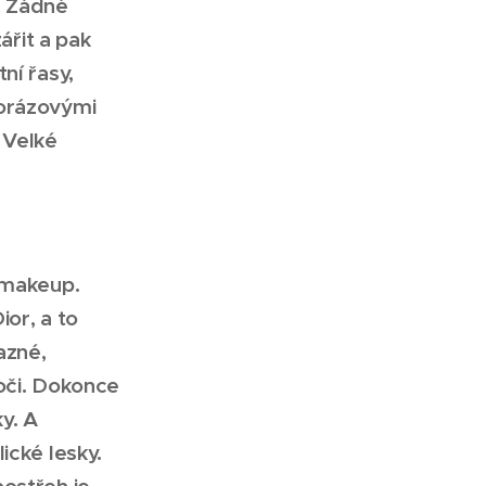
. Žádné
ářit a pak
ní řasy,
norázovými
 Velké
e makeup.
ior, a to
azné,
 oči. Dokonce
y. A
ické lesky.
ostřeh je,