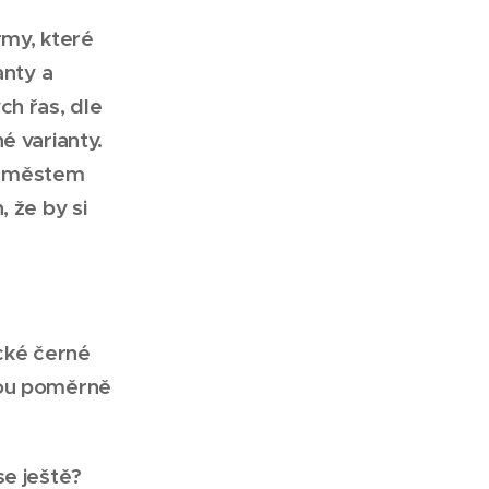
rmy, které
anty a
ch řas, dle
é varianty.
ty městem
 že by si
ické černé
sou poměrně
se ještě?