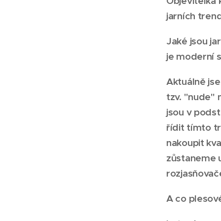
Objevitelka
jarních trend
Jaké jsou ja
je moderní s
Aktuálně jse
tzv. "nude" 
jsou v podst
řídit tímto t
nakoupit kva
zůstaneme u 
rozjasňovač
A co plesové