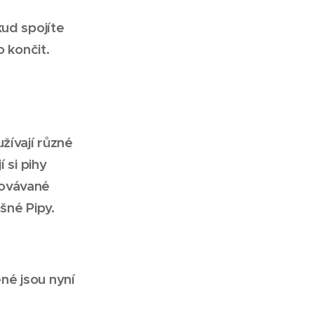
kud spojíte
o končit.
žívají různé
 si pihy
lovávané
ešné Pipy.
né jsou nyní