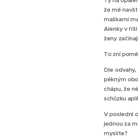
že mě navště
maškarní ma
Alenky v říš
ženy začínaj
To zní poměr
Dle odvahy, 
pěkným oboč
chápu, že né
schůzku apli
V poslední d
jednou za mě
myslíte?