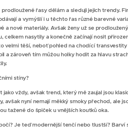
rodloužené řasy dělám a sleduji jejich trendy. Fi
odávají a vymýšlí i u těchto řas různé barevné vari
vé a nové materiály. Avšak ženy už se prodloužený
 celkem nasytily a konečně začínají nosit přirozen
o velmi těší, neboť pohled na chodící transvesti
il a zároveň tím můžou holky hodit za hlavu strach,
ily.
čními stíny?
nt jako vždy, avšak trend, který mě zaujal jsou klas
ny, avšak nyní nemají měkký smoky přechod, ale j
nou tažené do špiček u vnějších koutků oka.
očí? Je teď modernější tenčí nebo tlustší? Barví 