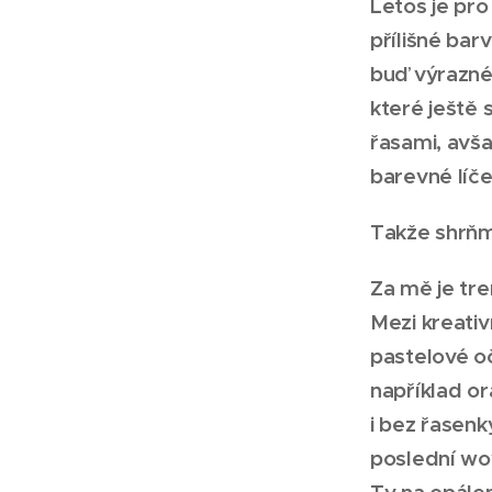
Letos je pr
přílišné bar
buď výrazné 
které ještě
řasami, avša
barevné líče
Takže shrňme
Za mě je tre
Mezi kreativ
pastelové oč
například or
i bez řasenk
poslední wow
Ty na opálen