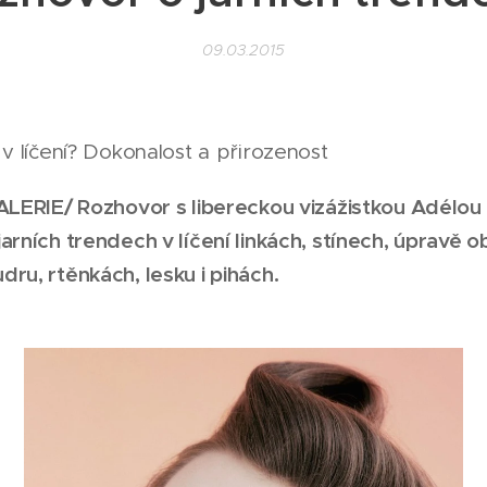
09.03.2015
 v líčení? Dokonalost a přirozenost
GALERIE/ Rozhovor s libereckou vizážistkou Adélo
arních trendech v líčení linkách, stínech, úpravě o
ru, rtěnkách, lesku i pihách.