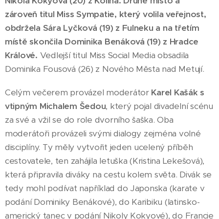
Nikola Kokyová (20) z Kolína. Druhé místo a
zároveň titul Miss Sympatie, který volila veřejnost,
obdržela Sára Lyčková (19) z Fulneku a na třetím
místě skončila Dominika Benáková (19) z Hradce
Králové.
Vedlejší titul Miss Social Media obsadila
Dominika Fousová (26) z Nového Města nad Metují.
Celým večerem provázel moderátor
Karel Kašák s
vtipným Michalem Šedou
, který pojal divadelní scénu
za své a vžil se do role dvorního šaška. Oba
moderátoři provázeli svými dialogy zejména volné
disciplíny. Ty měly vytvořit jeden ucelený příběh
cestovatele, ten zahájila letuška (Kristina Lekešová),
která připravila diváky na cestu kolem světa. Divák se
tedy mohl podívat například do Japonska (karate v
podání Dominiky Benákové), do Karibiku (latinsko-
americký tanec v podání Nikoly Kokyové), do Francie