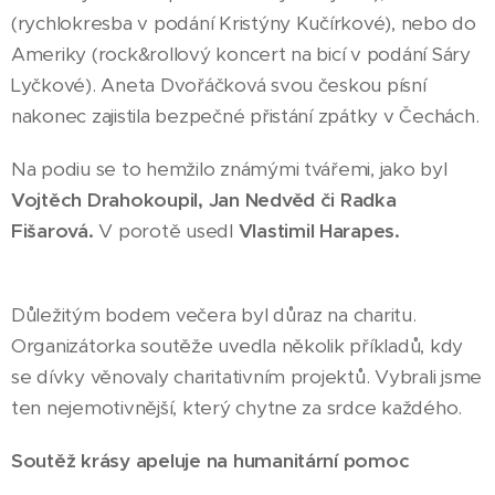
(rychlokresba v podání Kristýny Kučírkové), nebo do
Ameriky (rock&rollový koncert na bicí v podání Sáry
Lyčkové). Aneta Dvořáčková svou českou písní
nakonec zajistila bezpečné přistání zpátky v Čechách.
Na podiu se to hemžilo známými tvářemi, jako byl
Vojtěch Drahokoupil, Jan Nedvěd či Radka
Fišarová.
V porotě usedl
Vlastimil Harapes.
Důležitým bodem večera byl důraz na charitu.
Organizátorka soutěže uvedla několik příkladů, kdy
se dívky věnovaly charitativním projektů. Vybrali jsme
ten nejemotivnější, který chytne za srdce každého.
Soutěž krásy apeluje na humanitární pomoc