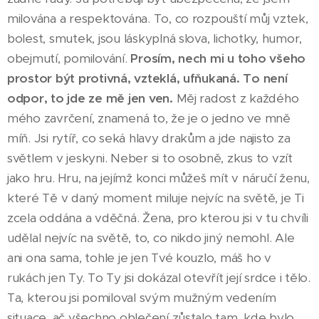
milována a respektována. To, co rozpouští můj vztek,
bolest, smutek, jsou láskyplná slova, lichotky, humor,
obejmutí, pomilování.
Prosím, nech mi u toho všeho
prostor být protivná, vzteklá, ufňukaná. To není
odpor, to jde ze mě jen ven.
Měj radost z každého
mého zavrčení, znamená to, že je o jedno ve mně
míň. Jsi rytíř, co seká hlavy drakům a jde najisto za
světlem v jeskyni. Neber si to osobně, zkus to vzít
jako hru. Hru, na jejímž konci můžeš mít v náručí ženu,
které Tě v daný moment miluje nejvíc na světě, je Ti
zcela oddána a vděčná. Žena, pro kterou jsi v tu chvíli
udělal nejvíc na světě, to, co nikdo jiný nemohl. Ale
ani ona sama, tohle je jen Tvé kouzlo, máš ho v
rukách jen Ty. To Ty jsi dokázal otevřít její srdce i tělo.
Ta, kterou jsi pomiloval svým mužným vedením
situace, ač všechno oblečení zůstalo tam, kde bylo