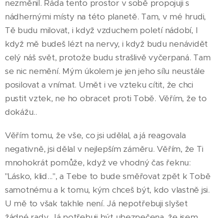
nezměnil. Ráda tento prostor v sobě propojuji s
nádhernými místy na této planetě. Tam, v mé hrudi,
Tě budu milovat, i když vzduchem poletí nádobí, I
když mě budeš lézt na nervy, i když budu nenávidět
celý náš svět, protože budu strašlivě vyčerpaná. Tam
se nic nemění. Mým úkolem je jen jeho sílu neustále
posilovat a vnímat. Umět i ve vzteku cítit, že chci
pustit vztek, ne ho obracet proti Tobě. Věřím, že to
dokážu..
Věřím tomu, že vše, co jsi udělal, a já reagovala
negativně, jsi dělal v nejlepším záměru. Věřím, že Ti
mnohokrát pomůže, když ve vhodný čas řeknu:
"Lásko, klid...", a Tebe to bude směřovat zpět k Tobě
samotnému a k tomu, kým chceš být, kdo vlastně jsi.
U mě to však takhle není. Já nepotřebuji slyšet
žádné rady. Já potřebuji být ubezpečena, že jsem