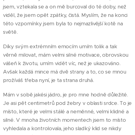
jsem, vztekala se a on mě burcoval do té doby, než
viděl, že jsem opět zpátky, čistá. Myslím, že na konci
této vzpomínky jsem byla to nejmazlivější kotě na
světě.
Díky svým extrémním emocím umím tolik a tak
věrně milovat, mám velmi silné motivace, obrovskou
vášeň k životu, umím vidět víc, než je ukazováno.
Avšak každá mince má dvě strany a to, co se mnou
prožíváš třeba nyní, je ta strana druhá.
Mám v sobě jakési jádro, je pro mne hodně důležité.
Je asi pět centimetrů pod žebry v oblasti srdce. To je
místo, které je velmi stálé a neměnné, velmi klidné a
silné. V mnoha životních momentech jsem to místo
vyhledala a kontrolovala, jeho sladký klid se nikdy