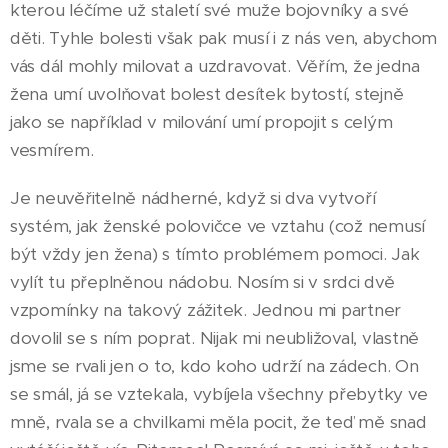
kterou léčíme už staletí své muže bojovníky a své
děti. Tyhle bolesti však pak musí i z nás ven, abychom
vás dál mohly milovat a uzdravovat. Věřím, že jedna
žena umí uvolňovat bolest desítek bytostí, stejně
jako se například v milování umí propojit s celým
vesmírem.
Je neuvěřitelně nádherné, když si dva vytvoří
systém, jak ženské polovičce ve vztahu (což nemusí
být vždy jen žena) s tímto problémem pomoci. Jak
vylít tu přeplněnou nádobu. Nosím si v srdci dvě
vzpomínky na takový zážitek. Jednou mi partner
dovolil se s ním poprat. Nijak mi neubližoval, vlastně
jsme se rvali jen o to, kdo koho udrží na zádech. On
se smál, já se vztekala, vybíjela všechny přebytky ve
mně, rvala se a chvilkami měla pocit, že teď mě snad