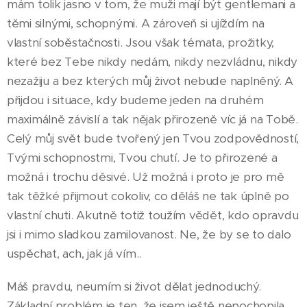
mám tolik jasno v tom, že muži mají být gentlemani a
těmi silnými, schopnými. A zároveň si ujíždím na
vlastní soběstačnosti. Jsou však témata, prožitky,
které bez Tebe nikdy nedám, nikdy nezvládnu, nikdy
nezažiju a bez kterých můj život nebude naplněný. A
přijdou i situace, kdy budeme jeden na druhém
maximálně závislí a tak nějak přirozeně víc já na Tobě.
Celý můj svět bude tvořený jen Tvou zodpovědností,
Tvými schopnostmi, Tvou chutí. Je to přirozené a
možná i trochu děsivé. Už možná i proto je pro mě
tak těžké přijmout cokoliv, co děláš ne tak úplně po
vlastní chuti. Akutně totiž toužím vědět, kdo opravdu
jsi i mimo sladkou zamilovanost. Ne, že by se to dalo
uspěchat, ach, jak já vím..
Máš pravdu, neumím si život dělat jednoduchý.
Základní problém je ten, že jsem ještě nepochopila,