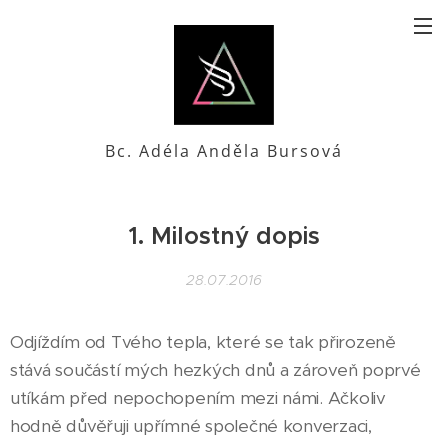
Bc. Adéla Anděla Bursová
1. Milostný dopis
28.07.2016
Odjíždím od Tvého tepla, které se tak přirozeně
stává součástí mých hezkých dnů a zároveň poprvé
utíkám před nepochopením mezi námi. Ačkoliv
hodně důvěřuji upřímné společné konverzaci,