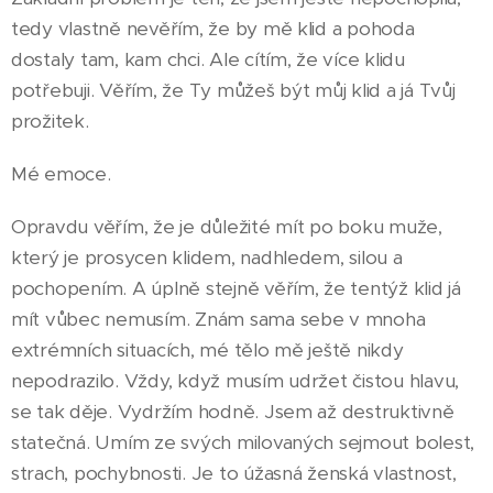
tedy vlastně nevěřím, že by mě klid a pohoda
dostaly tam, kam chci. Ale cítím, že více klidu
potřebuji. Věřím, že Ty můžeš být můj klid a já Tvůj
prožitek.
Mé emoce.
Opravdu věřím, že je důležité mít po boku muže,
který je prosycen klidem, nadhledem, silou a
pochopením. A úplně stejně věřím, že tentýž klid já
mít vůbec nemusím. Znám sama sebe v mnoha
extrémních situacích, mé tělo mě ještě nikdy
nepodrazilo. Vždy, když musím udržet čistou hlavu,
se tak děje. Vydržím hodně. Jsem až destruktivně
statečná. Umím ze svých milovaných sejmout bolest,
strach, pochybnosti. Je to úžasná ženská vlastnost,