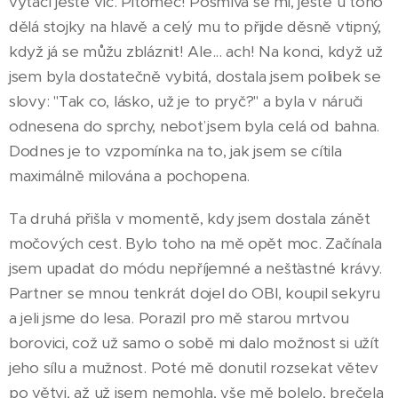
vytáčí ještě víc. Pitomec! Posmívá se mi, ještě u toho
dělá stojky na hlavě a celý mu to přijde děsně vtipný,
když já se můžu zbláznit! Ale... ach! Na konci, když už
jsem byla dostatečně vybitá, dostala jsem polibek se
slovy: "Tak co, lásko, už je to pryč?" a byla v náruči
odnesena do sprchy, neboť jsem byla celá od bahna.
Dodnes je to vzpomínka na to, jak jsem se cítila
maximálně milována a pochopena.
Ta druhá přišla v momentě, kdy jsem dostala zánět
močových cest. Bylo toho na mě opět moc. Začínala
jsem upadat do módu nepříjemné a nešťastné krávy.
Partner se mnou tenkrát dojel do OBI, koupil sekyru
a jeli jsme do lesa. Porazil pro mě starou mrtvou
borovici, což už samo o sobě mi dalo možnost si užít
jeho sílu a mužnost. Poté mě donutil rozsekat větev
po větvi, až už jsem nemohla, vše mě bolelo, brečela