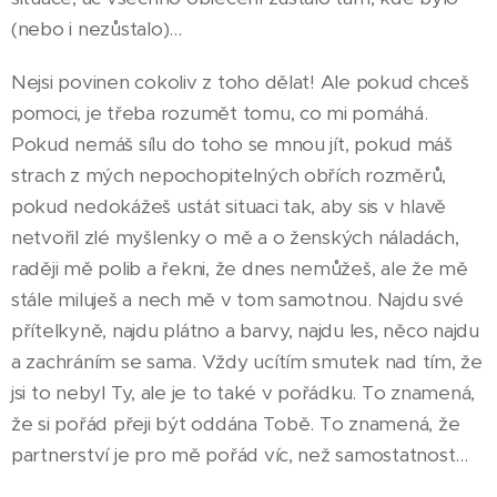
(nebo i nezůstalo)...
Nejsi povinen cokoliv z toho dělat! Ale pokud chceš
pomoci, je třeba rozumět tomu, co mi pomáhá.
Pokud nemáš sílu do toho se mnou jít, pokud máš
strach z mých nepochopitelných obřích rozměrů,
pokud nedokážeš ustát situaci tak, aby sis v hlavě
netvořil zlé myšlenky o mě a o ženských náladách,
raději mě polib a řekni, že dnes nemůžeš, ale že mě
stále miluješ a nech mě v tom samotnou. Najdu své
přítelkyně, najdu plátno a barvy, najdu les, něco najdu
a zachráním se sama. Vždy ucítím smutek nad tím, že
jsi to nebyl Ty, ale je to také v pořádku. To znamená,
že si pořád přeji být oddána Tobě. To znamená, že
partnerství je pro mě pořád víc, než samostatnost...